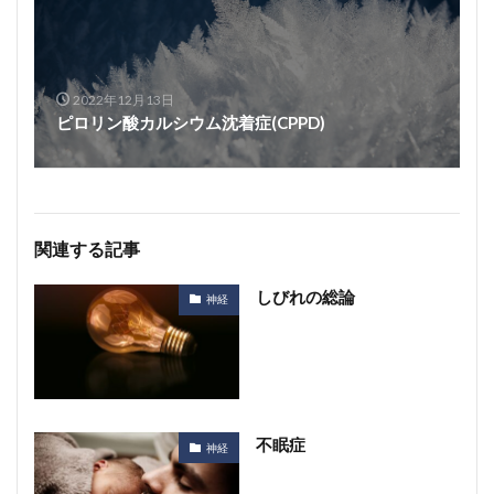
2022年12月13日
ピロリン酸カルシウム沈着症(CPPD)
関連する記事
しびれの総論
神経
不眠症
神経