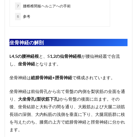
7
腰椎椎間板ヘルニアへの手術
8
参考
坐骨神経の解剖
L4,5の腰神経根
と、S
1,2の仙骨神経根
が腰仙神経叢で合流
し、
坐骨神経
となります。
坐骨神経は
総腓骨神経+脛骨神経
で構成されています。
坐骨神経は前仙骨孔から出て骨盤の内側を梨状筋の全面を通
り、
大坐骨孔(梨状筋下孔)
から骨盤の後面に出ます。その
後、坐骨結節と大転子の間を通り、大殿筋および大腿二頭筋
長頭の深側、大内転筋の浅側を垂直に下り、大腿屈筋群に枝
を与えたのち、膝窩の上方で総腓骨神経と脛骨神経に分かれ
ます。