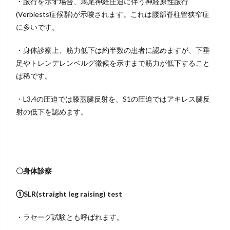
・跛行を示す場合、馬尾神経圧迫に伴う神経原性跛行
(Verbiests症候群)が示唆されます。これは腰部脊柱管狭窄症
に多いです。
・身体診察上、筋力低下は約半数の患者に認めますが、下垂
足やトレンデレンベルグ徴候を示すまで筋力が低下すること
は稀です。
・L3,4の圧迫では膝蓋腱反射を、S1の圧迫ではアキレス腱反
射の低下を認めます。
〇身体診察
①SLR(straight leg raising) test
・ラセーグ試験とも呼ばれます。