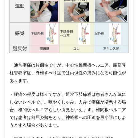
・通常疼痛は片側性ですが、中心性椎間板ヘルニア、腰部脊
柱管狭窄症、脊椎すべり症では両側性の痛みになる可能性が
あります。
・腰痛の程度は様々ですが、通常下肢痛程は患者さんが気に
しないレベルです。咳やくしゃみ、力みで疼痛が増悪する場
合、椎間板ヘルニアらしい所見といえます。椎間板ヘルニア
では患者は前屈姿勢をとり、神経根への圧迫を最小限にしよ
うとする場合があります。