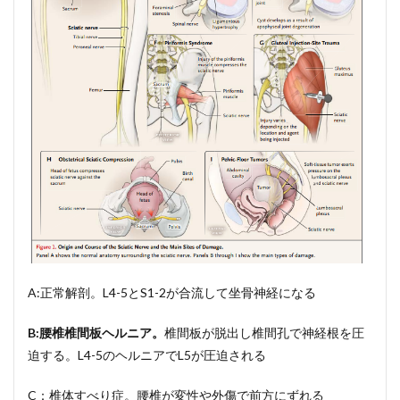
A:正常解剖。L4-5とS1-2が合流して坐骨神経になる
B:腰椎椎間板ヘルニア。
椎間板が脱出し椎間孔で神経根を圧
迫する。L4-5のヘルニアでL5が圧迫される
C：椎体すべり症。腰椎が変性や外傷で前方にずれる