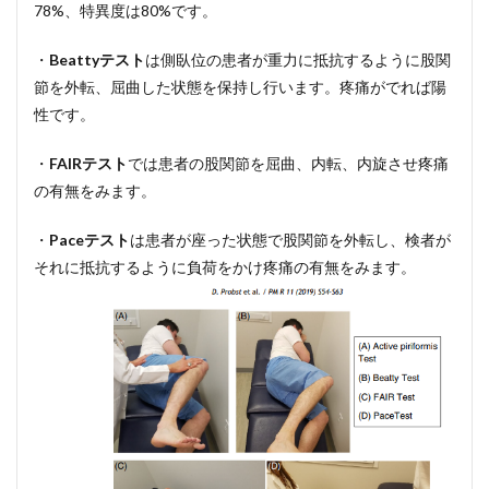
78%、特異度は80%です。
・
Beattyテスト
は側臥位の患者が重力に抵抗するように股関
節を外転、屈曲した状態を保持し行います。疼痛がでれば陽
性です。
・
FAIRテスト
では患者の股関節を屈曲、内転、内旋させ疼痛
の有無をみます。
・
Paceテスト
は患者が座った状態で股関節を外転し、検者が
それに抵抗するように負荷をかけ疼痛の有無をみます。