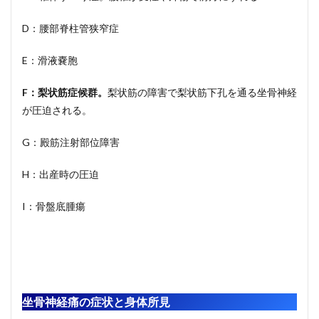
D：腰部脊柱管狭窄症
E：滑液嚢胞
F
：梨状筋症候群。
梨状筋の障害で梨状筋下孔を通る坐骨神経
が圧迫される。
G：殿筋注射部位障害
H：出産時の圧迫
I：骨盤底腫瘍
坐骨神経痛の症状と身体所見