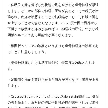
・仰臥位で膝を伸ばした状態で足を挙げると坐骨神経が緊張
します。どこかの部位で神経に圧迫があると、その程度が増
強され、疼痛が増悪することで筋収縮が生じ、それ以上脚を
挙上することができなくなります。30-70度の間で臀部から
下腿まで放散する痛みがあればL4-5神経根の圧迫、つまり椎
間板ヘルニアである可能性が高くなります。
・椎間板ヘルニアの診察というよりも坐骨神経痛の診察であ
ることに注意しましょう。
・坐骨神経痛における感度は91%、特異度は26%とされま
す。
・足関節や拇趾を背屈させると痛みが強くなり、感度が上昇
します。
・Crossed Straigth-leg-raising test(Fajersztajn試験)は、健側
の脚を挙上し、反対側の脚に坐骨神経痛が誘発されれば陽性