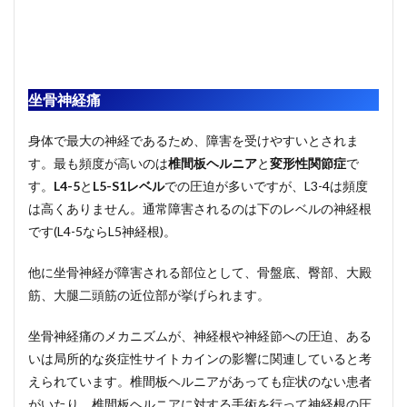
坐骨神経痛
身体で最大の神経であるため、障害を受けやすいとされま
す。最も頻度が高いのは
椎間板ヘルニア
と
変形性関節症
で
す。
L4-5
と
L5-S1レベル
での圧迫が多いですが、L3-4は頻度
は高くありません。通常障害されるのは下のレベルの神経根
です(L4-5ならL5神経根)。
他に坐骨神経が障害される部位として、骨盤底、臀部、大殿
筋、大腿二頭筋の近位部が挙げられます。
坐骨神経痛のメカニズムが、神経根や神経節への圧迫、ある
いは局所的な炎症性サイトカインの影響に関連していると考
えられています。椎間板ヘルニアがあっても症状のない患者
がいたり、椎間板ヘルニアに対する手術を行って神経根の圧