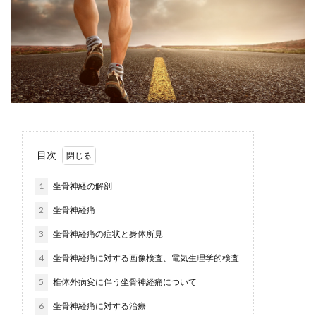
目次
1
坐骨神経の解剖
2
坐骨神経痛
3
坐骨神経痛の症状と身体所見
4
坐骨神経痛に対する画像検査、電気生理学的検査
5
椎体外病変に伴う坐骨神経痛について
6
坐骨神経痛に対する治療