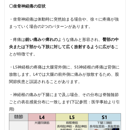
〇坐骨神経痛の症状
・坐骨神経痛は体動時に突然始まる場合や、徐々に疼痛が強
まっていく場合の2つのパターンがあります。
・疼痛は
鋭い痛み
や
痺れの
ような痛みと形容され、
臀部の中
央または下部から下肢に対して広く放射するように広がる
こ
とが特徴です。
・L5神経根の疼痛は大腿背外側に、S1神経根の疼痛は背側に
放散します。L4では大腿の前外側に痛みが放散するため、股
関節疾患と誤認されることがあります。
・神経根の痛みが下腿にまで及ぶ場合、その分布は脊髄髄節
ごとの表在感覚分布に一致します(下記参照：医学事始より引
用)