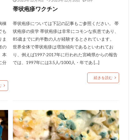
2023年12月9日
2023年12月10日
0件
帯状疱疹ワクチン
病棟
帯状疱疹については下記の記事もご参照ください。 帯
でも
状疱疹の疫学 帯状疱疹は非常にコモンな疾患であり、
りま
85歳までに約半数の人が経験するとされています。
者の
世界全体で帯状疱疹は増加傾向であるといわれてお
。本
り、例えば1997-2017年に行われた宮崎県からの報告
に分
では、1997年には3.5人/1000人・年であ […]
続きを読む
む