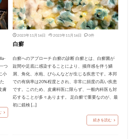
2023年11月16日
2023年11月16日
0件
白癬
a-
白癬へのアプローチ 白癬の診断 白癬とは、白癬菌が
の一つ
趾間や足底に感染することにより、掻痒感を伴う鱗
に小
屑、角化、水疱、びらんなどが生じる疾患です。本邦
した
での有病率は20%程度とされ、非常に頻度の高い疾患
皮膚
です。このため、皮膚科医に限らず、一般内科医も対
応することが多々あります。 足白癬で重要なのが、最
初に鏡検 […]
む
続きを読む