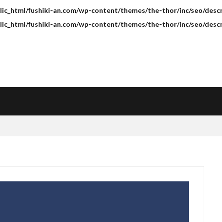
ic_html/fushiki-an.com/wp-content/themes/the-thor/inc/seo/descr
ic_html/fushiki-an.com/wp-content/themes/the-thor/inc/seo/descr