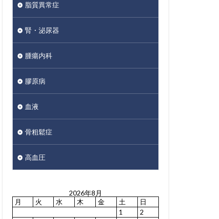
脂質異常症
腎・泌尿器
腫瘍内科
膠原病
血液
骨粗鬆症
高血圧
2026年8月
月
火
水
木
金
土
日
1
2