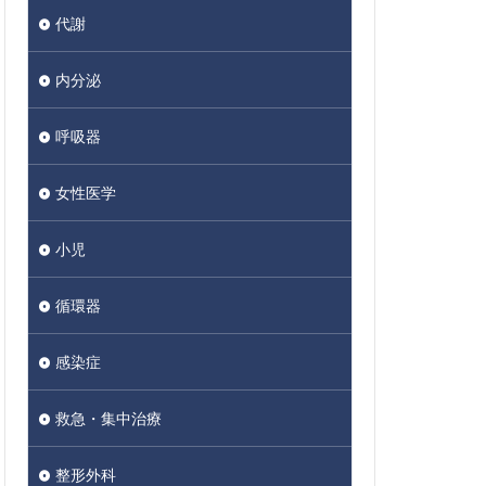
代謝
内分泌
呼吸器
女性医学
小児
循環器
感染症
救急・集中治療
整形外科