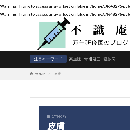
Warning
: Trying to access array offset on false in
/home/c4648276/publ
Warning
: Trying to access array offset on false in
/home/c4648276/publ
注目キーワード
高血圧
骨粗鬆症
糖尿病
HOME
皮膚
CATEGORY
皮膚