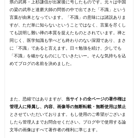
県の武将・上杉謙信が出家後に号したものです。元々は中国
の梁の武帝と達磨大師の問答の中で出てきた「不識」という
言葉が由来となっています。「不識」の意味には諸説ありま
すが、ただ単に知らないということではなく、言葉を尽くし
ても説明し難い禅の本質を捉えたものとされています。禅と
同じく、医学知識も学べども終わりのない深淵であり、まさ
に「不識」であると言えます。日々勉強を続け、少しでも
「不識」を確かなものにしていきたいー。そんな気持ちを込
めてブログの名前を決めました。
また、恐縮ではありますが、
当サイトの全ページの著作権は
管理人に帰属し、内容、画像等の無断転載・無断使用は禁止
とさせていただいております。もし使用のご希望がございま
したら管理人までお問合せください。ブログ中で使用する論
文等の画像はすべて著作者の権利に準じます。