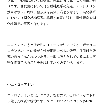
を生じ、心臓においては徐脈、頻脈ともに生じる可能性があ
ります。糖代謝においては交感神経系の亢進、アドレナリン
効果が優位に現れ、糖尿病を発症、増悪させます。消化器系
においては副交感神経系の作用が有意に現れ、慢性胃炎や消
化性潰瘍の原因となります。
ニコチンというと依存性のイメージが強いですが、近年はニ
コチンそのものの発がん性が細胞レベルの研究、症例対照研
究の両方で示されつつあり、一般に考えられている以上に有
害な物質であることを認識しておく必要があります。
〇ニトロソアミン
ニトロソアミンとは、ニコチンなどのアルカロイドがニトロ
ソ化した物質の総称です。N-ニトロソノルニコチン(NNN)、