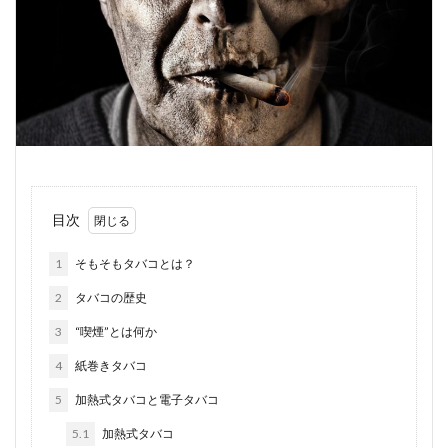
目次
1
そもそもタバコとは？
2
タバコの歴史
3
“喫煙”とは何か
4
紙巻きタバコ
5
加熱式タバコと電子タバコ
5.1
加熱式タバコ