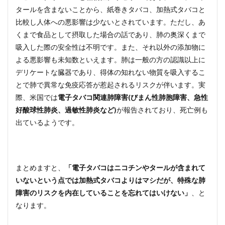
タールを含まないことから、紙巻きタバコ、加熱式タバコと
比較し人体への悪影響は少ないとされています。ただし、あ
くまで食品として摂取した場合の話であり、肺の奥深くまで
吸入した際の安全性は不明です。また、それ以外の添加物に
よる悪影響も未知数といえます。肺は一般の方の認識以上に
デリケートな臓器であり、得体の知れない物質を吸入するこ
とで肺で異常な免疫応答が惹起されるリスクが伴います。実
際、米国では
電子タバコ関連肺障害(びまん性肺胞障害、急性
好酸球性肺炎、過敏性肺炎など)
が報告されており、死亡例も
出ているようです。
まとめますと、
「電子タバコはニコチンやタールが含まれて
いないという点では加熱式タバコよりはマシだが、特殊な肺
障害のリスクを内在していることを忘れてはいけない」
、と
なります。