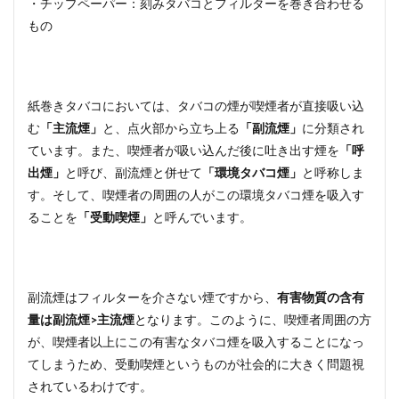
・チップペーパー：刻みタバコとフィルターを巻き合わせる
もの
紙巻きタバコにおいては、タバコの煙が喫煙者が直接吸い込
む
「主流煙」
と、点火部から立ち上る
「副流煙」
に分類され
ています。また、喫煙者が吸い込んだ後に吐き出す煙を
「呼
出煙」
と呼び、副流煙と併せて
「環境タバコ煙」
と呼称しま
す。そして、喫煙者の周囲の人がこの環境タバコ煙を吸入す
ることを
「受動喫煙」
と呼んでいます。
副流煙はフィルターを介さない煙ですから、
有害物質の含有
量は副流煙>主流煙
となります。このように、喫煙者周囲の方
が、喫煙者以上にこの有害なタバコ煙を吸入することになっ
てしまうため、受動喫煙というものが社会的に大きく問題視
されているわけです。