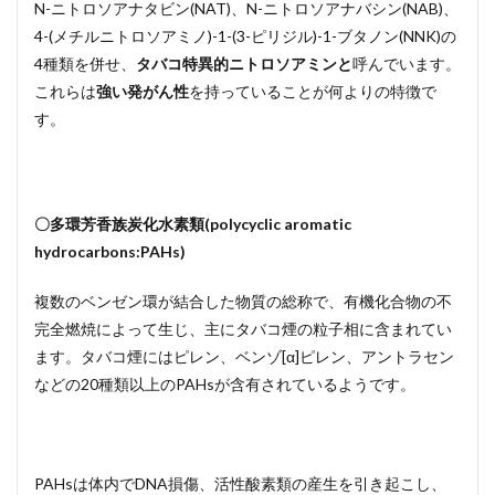
N-ニトロソアナタビン(NAT)、N-ニトロソアナバシン(NAB)、
4-(メチルニトロソアミノ)-1-(3-ピリジル)-1-ブタノン(NNK)の
4種類を併せ、
タバコ特異的ニトロソアミンと
呼んでいます。
これらは
強い発がん性
を持っていることが何よりの特徴で
す。
〇多環芳香族炭化水素類(polycyclic aromatic
hydrocarbons:PAHs)
複数のベンゼン環が結合した物質の総称で、有機化合物の不
完全燃焼によって生じ、主にタバコ煙の粒子相に含まれてい
ます。タバコ煙にはピレン、ベンゾ[α]ピレン、アントラセン
などの20種類以上のPAHsが含有されているようです。
PAHsは体内でDNA損傷、活性酸素類の産生を引き起こし、