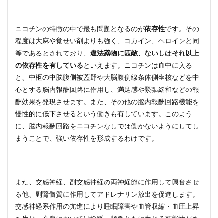
ニコチンの特徴の中で最も問題となるのが
依存性
です。その
程度は大麻や覚せい剤よりも強く、コカイン、ヘロインと同
等であるとされており、
違法薬物に匹敵、ないしはそれ以上
の依存性を有している
といえます。ニコチンは血中に入る
と、中枢の中脳腹側被蓋野や大脳腹側線条体側坐核などを中
心とする脳内報酬回路に作用し、満足感や緊張緩和などの報
酬効果を発現させます。また、その他の脳内報酬回路機能を
慢性的に低下させるという働きも有しています。このよう
に、脳内報酬回路をニコチンなしでは働かないようにしてし
まうことで、強い依存性を形成するわけです。
また、交感神経、副交感神経の両神経節に作用して興奮させ
る他、副腎髄質に作用してアドレナリン放出を促進します。
交感神経系作用の亢進により睡眠障害や血管収縮・血圧上昇