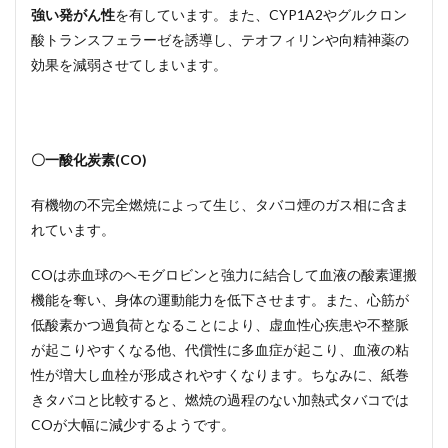
強い発がん性
を有しています。また、CYP1A2やグルクロン
酸トランスフェラーゼを誘導し、テオフィリンや向精神薬の
効果を減弱させてしまいます。
〇一酸化炭素(CO)
有機物の不完全燃焼によって生じ、タバコ煙のガス相に含ま
れています。
COは赤血球のヘモグロビンと強力に結合して血液の酸素運搬
機能を奪い、身体の運動能力を低下させます。また、心筋が
低酸素かつ過負荷となることにより、虚血性心疾患や不整脈
が起こりやすくなる他、代償性に多血症が起こり、血液の粘
性が増大し血栓が形成されやすくなります。ちなみに、紙巻
きタバコと比較すると、燃焼の過程のない加熱式タバコでは
COが大幅に減少するようです。