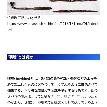
伊達政宗愛用のきせる
https://www.tabashio.jp/exhibition/2016/1611nov/01/index.h
tml
“喫煙”とは何か
喫煙(Smoking)とは、タバコの葉を乾燥・発酵などの工程を
経て加工したものに火をつけて、くすぶるように燃焼させて
発生する、不可視な燃焼ガスと煙を吸引する行為
です。他の
タバコの使用法としては噛みタバコ、嗅ぎタバコといったも
のがあり、現在は一部地域で伝統文化として残っているよう