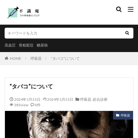
高血圧
骨粗鬆症
糖尿病
HOME
呼吸器
“タバコ”について
“タバコ”について
2024年1月31日
2024年1月31日
呼吸器
,
総合診療
385view
0件
呼吸器