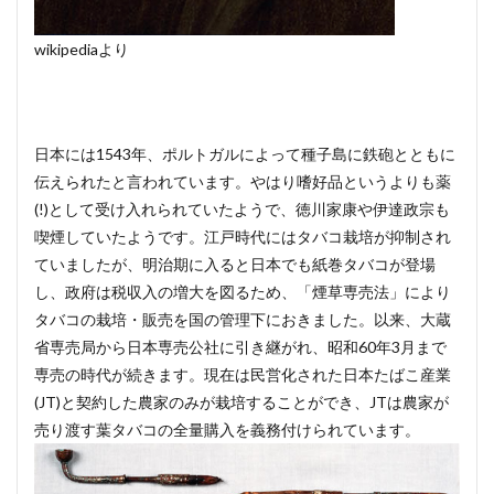
wikipediaより
日本には1543年、ポルトガルによって種子島に鉄砲とともに
伝えられたと言われています。やはり嗜好品というよりも薬
(!)として受け入れられていたようで、徳川家康や伊達政宗も
喫煙していたようです。江戸時代にはタバコ栽培が抑制され
ていましたが、明治期に入ると日本でも紙巻タバコが登場
し、政府は税収入の増大を図るため、「煙草専売法」により
タバコの栽培・販売を国の管理下におきました。以来、大蔵
省専売局から日本専売公社に引き継がれ、昭和60年3月まで
専売の時代が続きます。現在は民営化された日本たばこ産業
(JT)と契約した農家のみが栽培することができ、JTは農家が
売り渡す葉タバコの全量購入を義務付けられています。