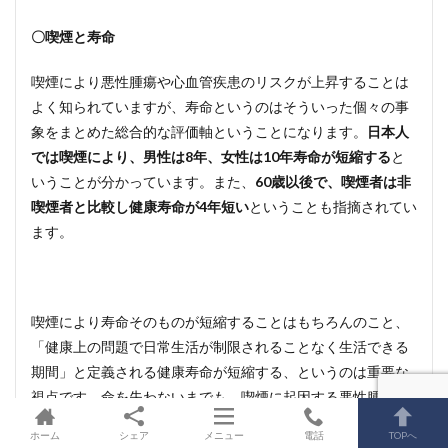
〇喫煙と寿命
喫煙により悪性腫瘍や心血管疾患のリスクが上昇することは
よく知られていますが、寿命というのはそういった個々の事
象をまとめた総合的な評価軸ということになります。
日本人
では喫煙により、男性は8年、女性は10年寿命が短縮する
と
いうことが分かっています。また、
60歳以後で、喫煙者は非
喫煙者と比較し健康寿命が4年短い
ということも指摘されてい
ます。
喫煙により寿命そのものが短縮することはもちろんのこと、
「健康上の問題で日常生活が制限されることなく生活できる
期間」と定義される健康寿命が短縮する、というのは重要な
視点です。命を失わないまでも、喫煙に起因する悪性腫瘍へ
の治療であったり、COPDによる運動機能の低下などで苦し
ホーム
シェア
メニュー
電話
TOPへ
い思いをする方が少なからず出てしまうわけです。よく「ピ