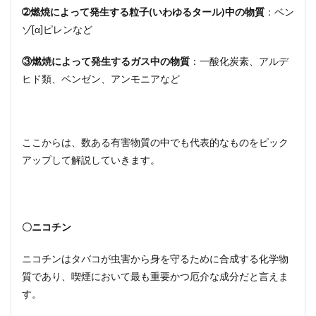
➁燃焼によって発生する粒子(いわゆるタール)中の物質
：ベン
ゾ[α]ピレンなど
③燃焼によって発生するガス中の物質
：一酸化炭素、アルデ
ヒド類、ベンゼン、アンモニアなど
ここからは、数ある有害物質の中でも代表的なものをピック
アップして解説していきます。
〇ニコチン
ニコチンはタバコが虫害から身を守るために合成する化学物
質であり、喫煙において最も重要かつ厄介な成分だと言えま
す。