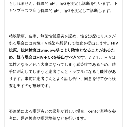
もしれません。特異的IgM、IgGを測定し診断を行います。ト
キソプラズマ症も特異的IgM、IgGを測定して診断します。
粘膜潰瘍、皮疹、無菌性髄膜炎を認め、性交渉歴にリスクが
ある場合には急性HIV感染を想起して検査を提出します。
HIV
抗原、抗体検査はwindow期により陰性となることがあるた
め、疑う場合はHIV-PCRを提出すべきです
。ただし、HIVは
陽性となると色々大事になってしまう感染症であるため、勝
手に測定してしまうと患者さんとトラブルになる可能性があ
ります。事前に患者さんとよく話し合い、同意を得てから検
査を出すのが無難です。
溶連菌による咽頭炎との鑑別が難しい場合、centor基準を参
考に、迅速検査や咽頭培養などを行います。