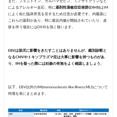
また、フェニトイン、カルバマゼピン、ミノサイクリンなど
によるアレルギー反応、特に
薬剤性過敏症症候群(DIHS)
はIM
によく似た臨床所見を呈するため注意が必要です。内服薬に
これらの薬剤があり、特に最近内服が開始されていたり、皮
疹を伴う場合にはDIHSを強く疑います。
EBVは胎児に影響をきたすことはありませんが、鑑別診断と
なるCMVやトキソプラズマ症は大事に影響を持つものがあ
り、IMを疑った際には妊娠の有無をよく確認しましょう
。
以下、EBV以外のIM(mononucleosis-like illness:MLI)について
特徴を表にまとめます。