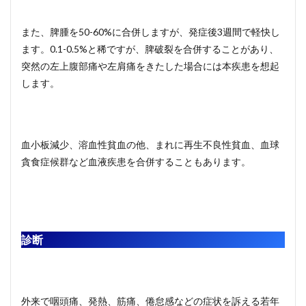
また、脾腫を50-60%に合併しますが、発症後3週間で軽快し
ます。0.1-0.5%と稀ですが、脾破裂を合併することがあり、
突然の左上腹部痛や左肩痛をきたした場合には本疾患を想起
します。
血小板減少、溶血性貧血の他、まれに再生不良性貧血、血球
貪食症候群など血液疾患を合併することもあります。
診断
外来で咽頭痛、発熱、筋痛、倦怠感などの症状を訴える若年