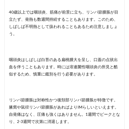
40歳以上では咽頭炎、筋痛が前景に立ち、リンパ節腫脹が目
立たず、発熱も数週間持続することもあります。このため、
しばしば不明熱として扱われることもあるため注意しましょ
う。
咽頭炎はしばしば白苔のある扁桃腫大を呈し、口蓋の点状出
血を伴うこともあります。時には溶連菌性咽頭炎の所見と酷
似するため、慎重に鑑別を行う必要があります。
リンパ節腫脹は対称性かつ後頚部リンパ節腫脹が特徴です。
腋窩や鼠径リンパ節腫脹があればよりIMらしいといえます。
自発痛はなく、圧痛も強くはありません。1週間でピークとな
り、2-3週間で次第に消退します。