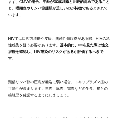
まず、C
MVの場合、年齢が30歳以降と比較的高めであること
と、咽頭炎やリンパ節腫脹が乏しいのが特徴である
とされて
います。
HIVでは口腔内潰瘍や皮疹、無菌性髄膜炎がある際、HIVの急
性感染を疑う必要があります。
基本的に、IMを見た際は性交
渉歴を確認し、HIV感染のリスクがあるか評価するべきで
す
。
頸部リンパ節の圧痛が極端に弱い場合、トキソプラズマ症の
可能性が高まります。羊肉、豚肉、鶏肉などの生食、猫との
接触歴を確認するようにしましょう。