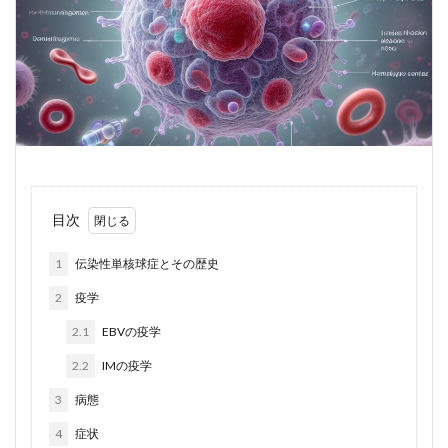
目次
1
伝染性単核球症とその歴史
2
疫学
2.1
EBVの疫学
2.2
IMの疫学
3
病態
4
症状