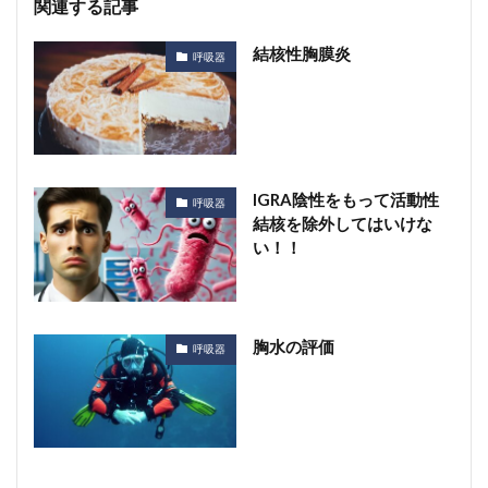
関連する記事
結核性胸膜炎
呼吸器
IGRA陰性をもって活動性
呼吸器
結核を除外してはいけな
い！！
胸水の評価
呼吸器