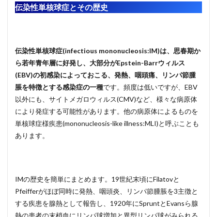
伝染性単核球症とその歴史
伝染性単核球症(infectious mononucleosis:IM)は、思春期か
ら若年青年層に好発し、大部分がEpstein-Barrウィルス
(EBV)の初感染によっておこる、発熱、咽頭痛、リンパ節腫
脹を特徴とする感染症の一種
です。頻度は低いですが、EBV
以外にも、サイトメガロウィルス(CMV)など、様々な病原体
により発症する可能性があります。他の病原体によるものを
単核球症様疾患(mononucleosis-like illness:MLI)と呼ぶことも
あります。
IMの歴史を簡単にまとめます。19世紀末頃にFilatovと
Pfeifferがほぼ同時に発熱、咽頭炎、リンパ節腫脹を3主徴と
する疾患を腺熱として報告し、1920年にSpruntとEvansら腺
熱の患者の末梢血にリンパ球増加と異型リンパ球がみられる