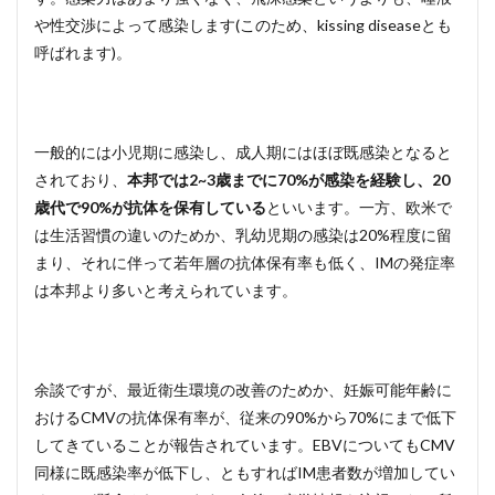
や性交渉によって感染します(このため、kissing diseaseとも
呼ばれます)。
一般的には小児期に感染し、成人期にはほぼ既感染となると
されており、
本邦では2~3歳までに70%が感染を経験し、20
歳代で90%が抗体を保有している
といいます。一方、欧米で
は生活習慣の違いのためか、乳幼児期の感染は20%程度に留
まり、それに伴って若年層の抗体保有率も低く、IMの発症率
は本邦より多いと考えられています。
余談ですが、最近衛生環境の改善のためか、妊娠可能年齢に
おけるCMVの抗体保有率が、従来の90%から70%にまで低下
してきていることが報告されています。EBVについてもCMV
同様に既感染率が低下し、ともすればIM患者数が増加してい