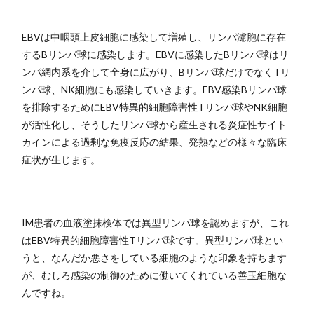
EBVは中咽頭上皮細胞に感染して増殖し、リンパ濾胞に存在
するBリンパ球に感染します。EBVに感染したBリンパ球はリ
ンパ網内系を介して全身に広がり、Bリンパ球だけでなくTリ
ンパ球、NK細胞にも感染していきます。EBV感染Bリンパ球
を排除するためにEBV特異的細胞障害性Tリンパ球やNK細胞
が活性化し、そうしたリンパ球から産生される炎症性サイト
カインによる過剰な免疫反応の結果、発熱などの様々な臨床
症状が生じます。
IM患者の血液塗抹検体では異型リンパ球を認めますが、これ
はEBV特異的細胞障害性Tリンパ球です。異型リンパ球とい
うと、なんだか悪さをしている細胞のような印象を持ちます
が、むしろ感染の制御のために働いてくれている善玉細胞な
んですね。