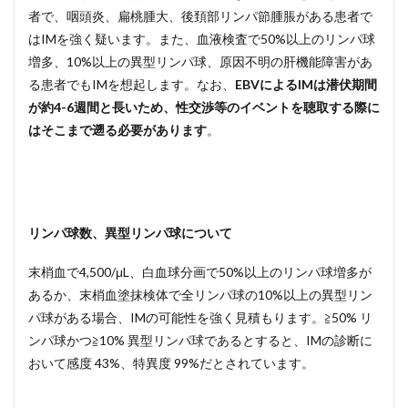
者で、咽頭炎、扁桃腫大、後頚部リンパ節腫脹がある患者で
はIMを強く疑います。また、血液検査で50%以上のリンパ球
増多、10%以上の異型リンパ球、原因不明の肝機能障害があ
る患者でもIMを想起します。なお、
EBVによるIMは潜伏期間
が約4-6週間と長いため、性交渉等のイベントを聴取する際に
はそこまで遡る必要があります
。
リンパ球数、異型リンパ球について
末梢血で4,500/μL、白血球分画で50%以上のリンパ球増多が
あるか、末梢血塗抹検体で全リンパ球の10%以上の異型リン
パ球がある場合、IMの可能性を強く見積もります。≧50% リ
ンパ球かつ≧10% 異型リンパ球であるとすると、IMの診断に
おいて感度 43%、特異度 99%だとされています。