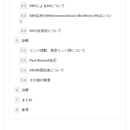
4.1
EBVによるIMについて
4.2
EBV以外のIM(mononucleosis-like illness:MLI)につい
て
4.3
IMの合併症について
5
診断
5.1
リンパ球数、異型リンパ球について
5.2
Paul-Bunnell反応
5.3
EBV特異抗体について
5.4
その他の検査
6
治療
7
まとめ
8
参考