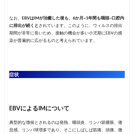
なお、
EBVはIMが治癒した後も、6か月~1年間も咽頭~口腔内
に排出が続くと
されています。このように、ウィルスの排出
期間が非常に長いため、接触の機会が多い小児期にEBVの感
染が普遍的に広がるものと考えられています。
症状
EBVによるIMについて
典型的な徴候とされるのは発熱、咽頭炎、リンパ節腫脹、倦
怠感、リンパ球増多であり、そこにしばしば筋痛、頭痛、微