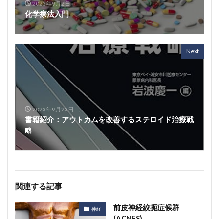
2023年9月2日
化学療法入門
Next
2023年9月23日
書籍紹介：アウトカムを改善するステロイド治療戦
略
関連する記事
前皮神経絞扼症候群
神経
(ACNES)