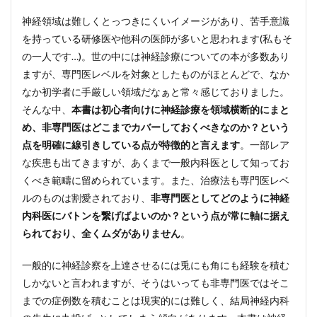
神経領域は難しくとっつきにくいイメージがあり、苦手意識
を持っている研修医や他科の医師が多いと思われます(私もそ
の一人です…)。世の中には神経診療についての本が多数あり
ますが、専門医レベルを対象としたものがほとんどで、なか
なか初学者に手厳しい領域だなぁと常々感じておりました。
そんな中、
本書は初心者向けに神経診療を領域横断的にまと
め、非専門医はどこまでカバーしておくべきなのか？という
点を明確に線引きしている点が特徴的と言えます
。一部レア
な疾患も出てきますが、あくまで一般内科医として知ってお
くべき範疇に留められています。また、治療法も専門医レベ
ルのものは割愛されており、
非専門医としてどのように神経
内科医にバトンを繋げばよいのか？という点が常に軸に据え
られており、全くムダがありません
。
一般的に神経診察を上達させるには兎にも角にも経験を積む
しかないと言われますが、そうはいっても非専門医ではそこ
までの症例数を積むことは現実的には難しく、結局神経内科