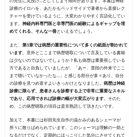
の先生に丸投げ…としてしまう傾向があります。本書は神経
診療のイロハを、あたかもベッドサイドで著者から直接レク
チャーを受けているように、大変わかりやすく言語化してい
ます。
神経内科専門医と非専門医の経験によるギャップを埋
めてくれる、そんな一冊
といえるでしょう。
また、
第1章では病歴の重要性について多くの紙面が割かれて
います
。意外とここまで病歴聴取について言及している書籍
は少ないのではないでしょうか？私も病歴は重要視している
方であると自負していましたが、「あー、普段の外来でここ
まで聴いていなかったな…」と感じる部分が多々あり、自分
の診療を見つめ直すよいきっかけとなりました。
病歴は神経
診療に限らず、患者さんを診察する上で非常に重要なスキル
であり、応用できれば診療の幅が大変広がります
。そのた
め、この病歴聴取の項目は是非熟読して頂きたいです。
加えて、本書には杉田先生自作の温かみのあるシェーマが
所々に散りばめられています。このシェーマは理解の一助と
なるだけでなく、定期的にほっこりした気分にさせてくれて