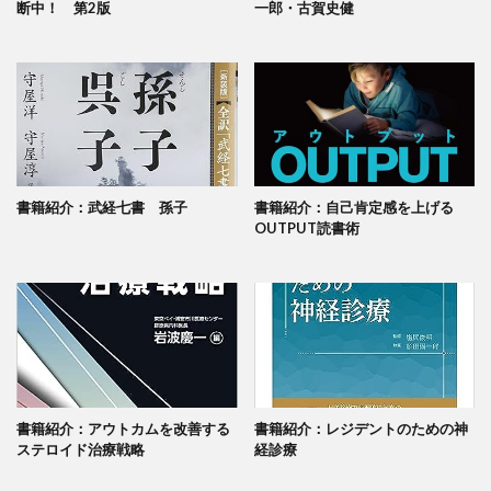
断中！ 第2版
一郎・古賀史健
書籍紹介：武経七書 孫子
書籍紹介：自己肯定感を上げる
OUTPUT読書術
書籍紹介：アウトカムを改善する
書籍紹介：レジデントのための神
ステロイド治療戦略
経診療