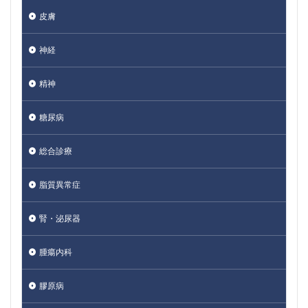
皮膚
神経
精神
糖尿病
総合診療
脂質異常症
腎・泌尿器
腫瘍内科
膠原病