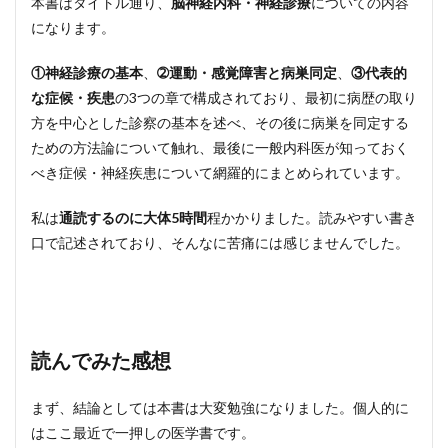
本書はタイトル通り、
脳神経内科・神経診療
についての内容
になります。
①神経診療の基本
、
➁運動・感覚障害と病巣同定
、
③代表的
な症候・疾患
の3つの章で構成されており、最初に病歴の取り
方を中心とした診察の基本を述べ、その後に病巣を同定する
ための方法論について触れ、最後に一般内科医が知っておく
べき症候・神経疾患について網羅的にまとめられています。
私は
通読するのに大体5時間
程かかりました。読みやすい書き
口で記述されており、そんなに苦痛には感じませんでした。
読んでみた感想
まず、結論としては本書は大変勉強になりました。個人的に
はここ最近で一押しの医学書です。