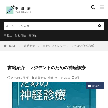
高血圧
骨粗鬆症
糖尿病
HOME
書籍紹介
書籍紹介：レジデントのための神経診療
書籍紹介：レジデントのための神経診療
2023年9月7日
書籍紹介
,
神経
331view
0件
書籍紹介