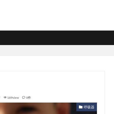
療
189view
0件
呼吸器