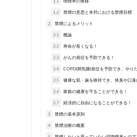
1.1
喫煙率の推移
1.2
禁煙の意思と本邦における禁煙目標
2
禁煙によるメリット
2.1
概論
2.2
寿命が長くなる！
2.3
がんの発症を予防できる！
2.4
COPD(肺気腫)発症を予防でき、や
2.5
健康な肌・歯を維持でき、体臭や口臭
2.6
家族の健康を守ることができる！
2.7
経済的に自由になることができる！
3
禁煙の基本原則
4
禁煙治療の概要
5
禁煙したいと思っていない現喫煙者へのア