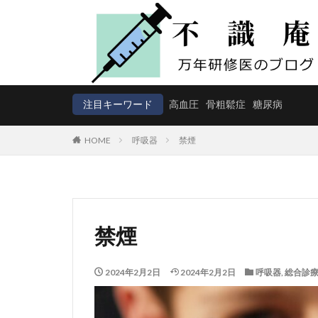
注目キーワード
高血圧
骨粗鬆症
糖尿病
HOME
呼吸器
禁煙
禁煙
2024年2月2日
2024年2月2日
呼吸器
,
総合診