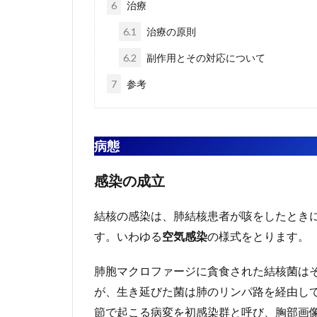
6
治療
6.1
治療の原則
6.2
副作用とその対応について
7
参考
病態
感染の成立
結核の感染は、肺結核患者が咳をしたとき
す。いわゆる
空気感染
の様式をとります。
肺胞マクロファージに貪食された結核菌は
が、生き延びた菌は肺のリンパ路を経由し
節で起こる病変を初感染群と呼び、胸部画