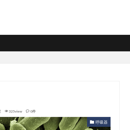
症
325view
0件
呼吸器