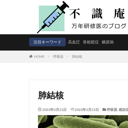
注目キーワード
高血圧
骨粗鬆症
糖尿病
HOME
呼吸器
肺結核
肺結核
2023年2月21日
2023年2月21日
呼吸器
,
感染