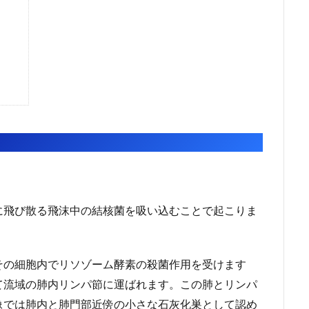
に飛び散る飛沫中の結核菌を吸い込むことで起こりま
その細胞内でリソゾーム酵素の殺菌作用を受けます
て流域の肺内リンパ節に運ばれます。この肺とリンパ
像では肺内と肺門部近傍の小さな石灰化巣として認め