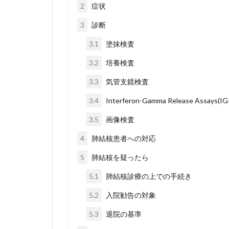
2
症状
3
診断
3.1
塗抹検査
3.2
培養検査
3.3
気管支鏡検査
3.4
Interferon-Gamma Release Assays(IG
3.5
画像検査
4
肺結核患者への対応
5
肺結核を疑ったら
5.1
肺結核診療の上での手続き
5.2
入院勧告の対象
5.3
退院の基準